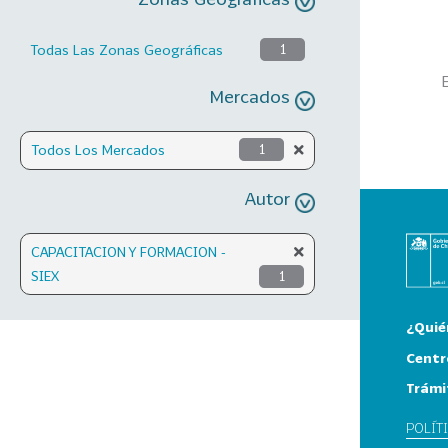
Todas Las Zonas Geográficas
1
Mercados
Todos Los Mercados
1
Autor
CAPACITACION Y FORMACION -
SIEX
1
¿Quié
Centr
Trámi
POLÍT