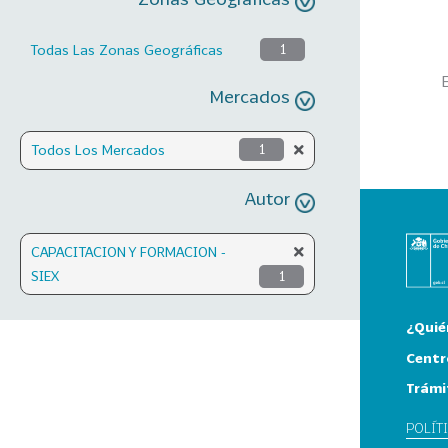
Todas Las Zonas Geográficas
1
Mercados
Todos Los Mercados
1
Autor
CAPACITACION Y FORMACION -
SIEX
1
¿Quié
Centr
Trámi
POLÍT