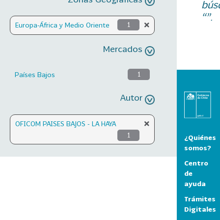
bús
“”.
Europa-África y Medio Oriente
1
Mercados
Países Bajos
1
Autor
OFICOM PAISES BAJOS - LA HAYA
1
¿Quiénes
somos?
Centro
de
ayuda
Trámites
Digitales