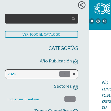
VER TODO EL CATÁLOGO
CATEGORÍAS
Año Publicación
2024
1
No
Sectores
ten
res
Industrias Creativas
1
par
tu
Zonas Geográficas