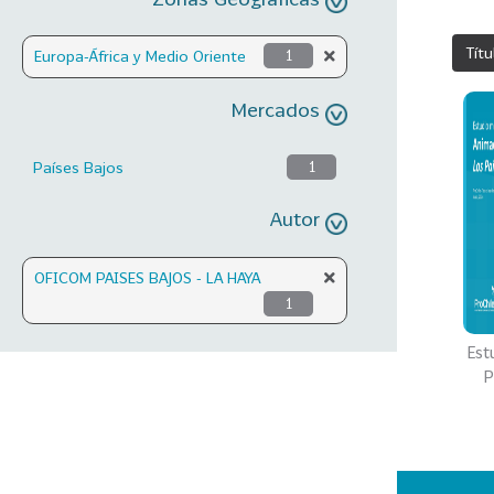
Títu
Europa-África y Medio Oriente
1
Mercados
Países Bajos
1
Autor
OFICOM PAISES BAJOS - LA HAYA
1
Est
P