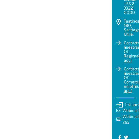
+56 2
3322
0000
Teatino
180,
Santiago
Chile.
Contact
nuestra
Of.
Regiona
aquí
Contact
nuestra
Of.
Comerci
en el m
aquí
Intrane
Webmail
Webmail
365