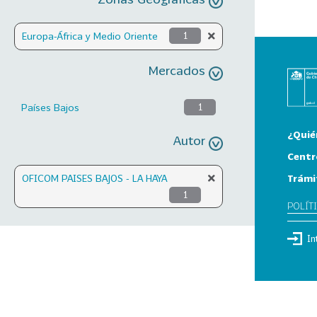
Europa-África y Medio Oriente
1
Mercados
Países Bajos
1
¿Quié
Autor
Centr
Trámi
OFICOM PAISES BAJOS - LA HAYA
1
POLÍT
In