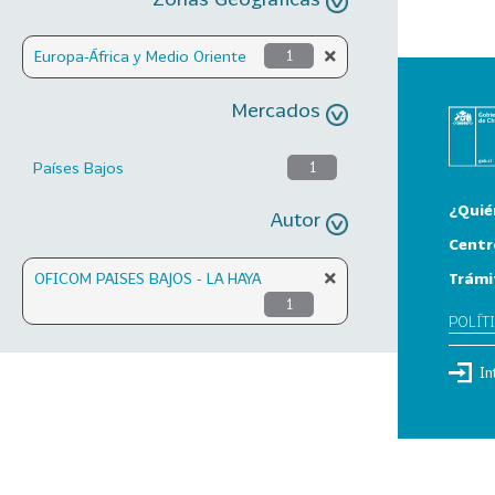
Europa-África y Medio Oriente
1
Mercados
Países Bajos
1
¿Quié
Autor
Centr
Trámi
OFICOM PAISES BAJOS - LA HAYA
1
POLÍT
In