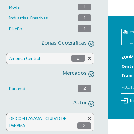
Moda
1
Industrias Creativas
1
Diseño
1
Zonas Geográficas
¿Quié
América Central
2
Centr
Mercados
Trámi
POLÍT
Panamá
2
In
Autor
OFICOM PANAMA - CIUDAD DE
PANAMA
2