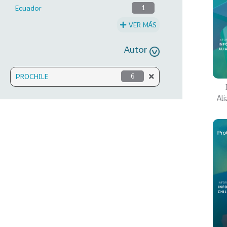
Ecuador
1
VER MÁS
Autor
PROCHILE
6
Al