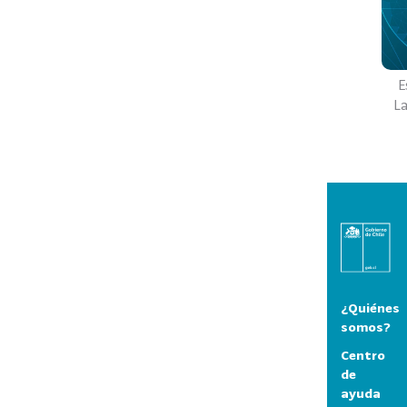
E
L
¿Quiénes
somos?
Centro
de
ayuda