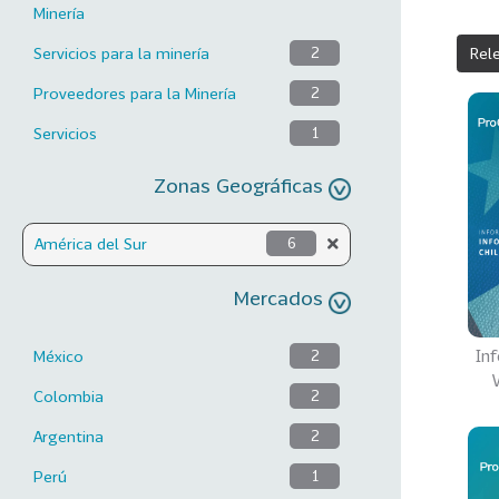
Minería
Servicios para la minería
2
Rel
Proveedores para la Minería
2
Servicios
1
Zonas Geográficas
América del Sur
6
Mercados
Inf
México
2
Colombia
2
Argentina
2
Perú
1