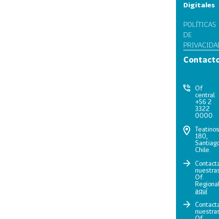
Digitales
POLÍTICAS
DE
PRIVACIDA
Contact
Of
central
+56 2
3322
0000
Teatino
180,
Santiago
Chile.
Contact
nuestra
Of.
Regiona
aquí
Contact
nuestra
Of.