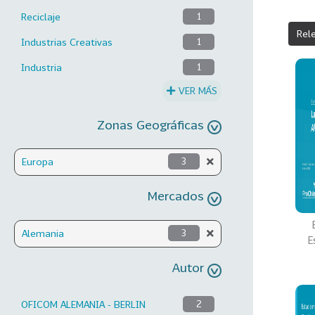
Reciclaje
1
Rel
Industrias Creativas
1
Industria
1
VER MÁS
Zonas Geográficas
Europa
3
Mercados
Alemania
3
E
Autor
OFICOM ALEMANIA - BERLIN
2