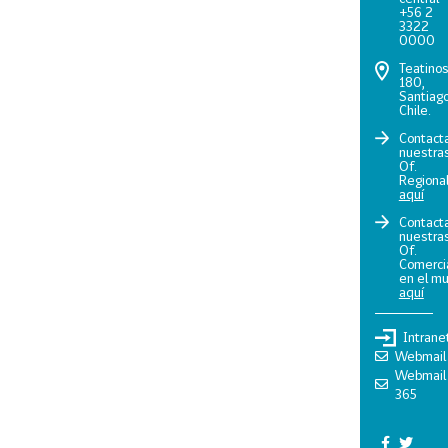
+56 2
3322
0000
Teatino
180,
Santiago
Chile.
Contact
nuestra
Of.
Regiona
aquí
Contact
nuestra
Of.
Comerci
en el m
aquí
Intrane
Webmail
Webmail
365