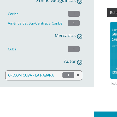
Zonas Geográficas
Rel
Caribe
1
América del Sur-Central y Caribe
1
Mercados
Cuba
1
Autor
OFICOM CUBA - LA HABANA
1
Est