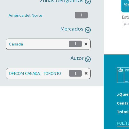
Zonas Geográficas
América del Norte
1
Est
par
Mercados
Canadá
1
Autor
OFICOM CANADA - TORONTO
1
¿Quié
Centr
Trámi
POLÍT