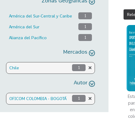
Zonas Geográficas
Rel
América del Sur-Central y Caribe
1
América del Sur
1
Alianza del Pacífico
1
Mercados
Chile
1
Autor
Est
OFICOM COLOMBIA - BOGOTÁ
1
par
en
col