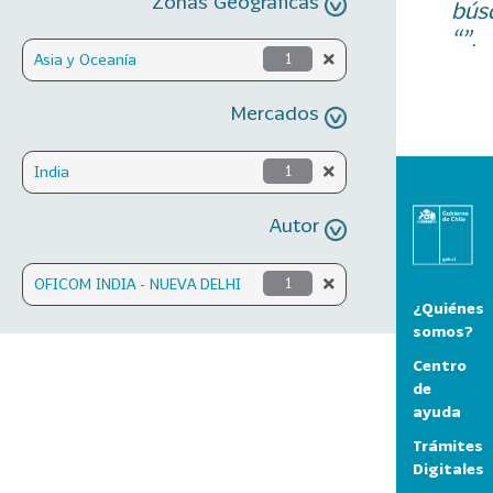
Zonas Geográficas
bús
“”.
Asia y Oceanía
1
Mercados
India
1
Autor
OFICOM INDIA - NUEVA DELHI
1
¿Quiénes
somos?
Centro
de
ayuda
Trámites
Digitales