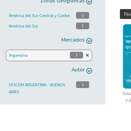
Zonas Geográficas
Títu
América del Sur-Central y Caribe
1
América del Sur
1
Mercados
Argentina
1
Autor
OFICOM ARGENTINA - BUENOS
1
AIRES
Est
y 