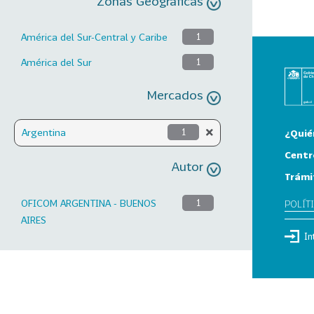
Zonas Geográficas
América del Sur-Central y Caribe
1
América del Sur
1
Mercados
Argentina
1
¿Quié
Centr
Autor
Trámi
OFICOM ARGENTINA - BUENOS
1
POLÍT
AIRES
In