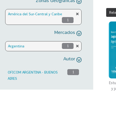
Zonas Geográficas
Rel
América del Sur-Central y Caribe
1
Mercados
Argentina
1
Autor
OFICOM ARGENTINA - BUENOS
1
AIRES
Est
y 