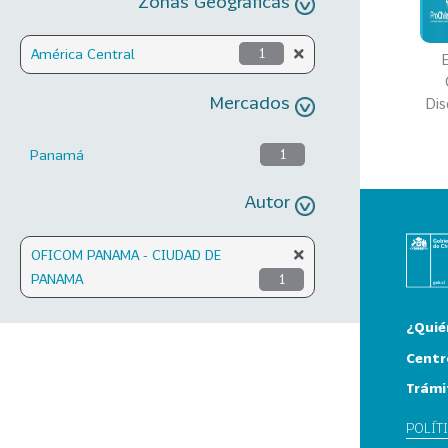
Zonas Geográficas
América Central
1
Mercados
Di
Panamá
1
Autor
OFICOM PANAMA - CIUDAD DE
PANAMA
1
¿Quié
Centr
Trámi
POLÍT