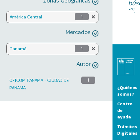
Zonas Geográficas
bús
“”.
América Central
1
Mercados
Panamá
1
Autor
OFICOM PANAMA - CIUDAD DE
1
¿Quiénes
PANAMA
somos?
Centro
de
ayuda
Trámites
Digitales