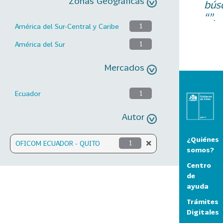
Zonas Geográficas
bús
“”.
América del Sur-Central y Caribe
1
América del Sur
1
Mercados
Ecuador
1
Autor
¿Quiénes
OFICOM ECUADOR - QUITO
1
somos?
Centro
de
ayuda
Trámites
Digitales