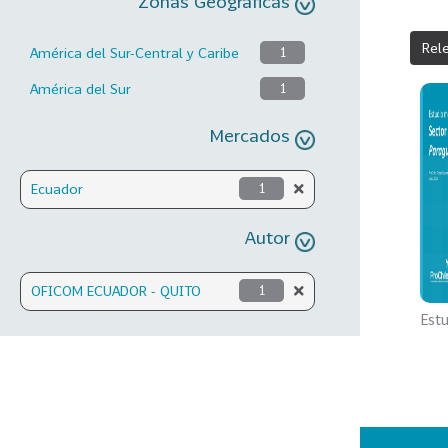
Zonas Geográficas
Rel
América del Sur-Central y Caribe
1
América del Sur
1
Mercados
Ecuador
1
Autor
OFICOM ECUADOR - QUITO
1
Estu