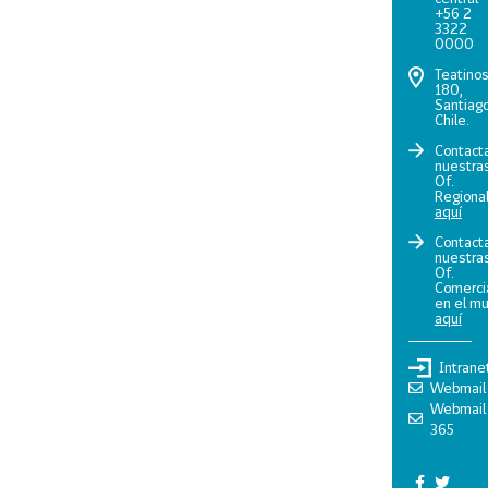
+56 2
3322
0000
Teatino
180,
Santiago
Chile.
Contact
nuestra
Of.
Regiona
aquí
Contact
nuestra
Of.
Comerci
en el m
aquí
Intrane
Webmail
Webmail
365