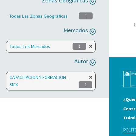
Zonas Geográficas
Todas Las Zonas Geográficas
1
Mercados
Todos Los Mercados
1
Autor
CAPACITACION Y FORMACION -
SIEX
1
¿Quié
Centr
Trámi
POLÍT