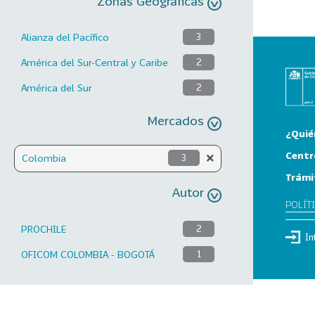
Zonas Geográficas
Alianza del Pacífico
3
América del Sur-Central y Caribe
2
América del Sur
2
Mercados
¿Quié
Centr
Colombia
3
Trámi
Autor
POLÍT
PROCHILE
2
In
OFICOM COLOMBIA - BOGOTÁ
1