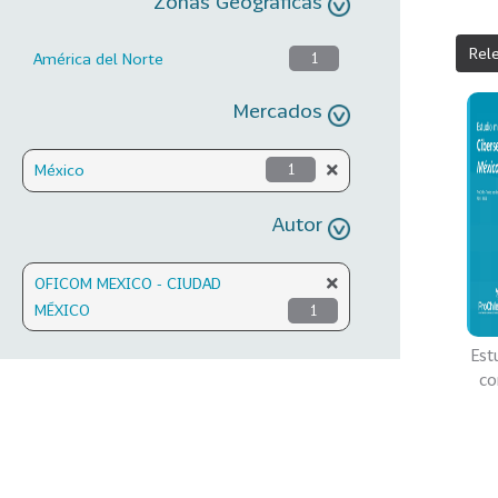
Zonas Geográficas
Rel
América del Norte
1
Mercados
México
1
Autor
OFICOM MEXICO - CIUDAD
MÉXICO
1
Est
co