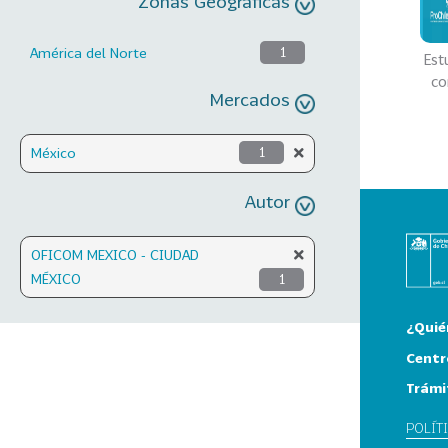
Zonas Geográficas
América del Norte
1
Est
co
Mercados
México
1
Autor
OFICOM MEXICO - CIUDAD
MÉXICO
1
¿Quié
Centr
Trámi
POLÍT