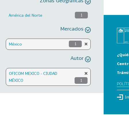
Zonas Geográficas
América del Norte
1
Mercados
México
1
¿Quié
Autor
Centr
Trámi
OFICOM MEXICO - CIUDAD
MÉXICO
1
POLÍT
In