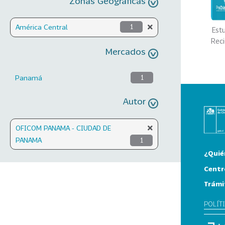
Zonas Geográficas
América Central
1
Est
Rec
Mercados
Panamá
1
Autor
OFICOM PANAMA - CIUDAD DE
PANAMA
1
¿Quié
Centr
Trámi
POLÍT