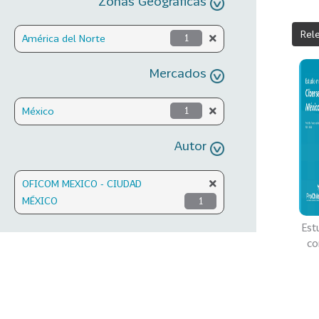
Zonas Geográficas
Rel
América del Norte
1
Mercados
México
1
Autor
OFICOM MEXICO - CIUDAD
MÉXICO
1
Est
co