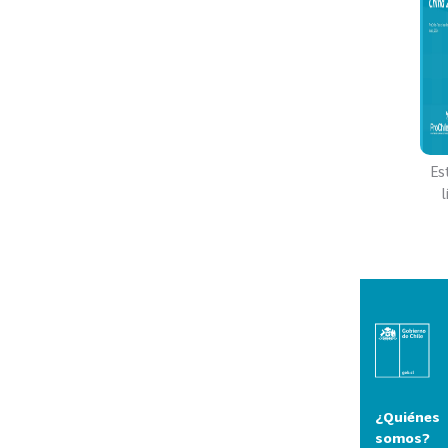
Es
¿Quiénes
somos?