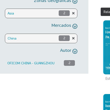
Zonas Geográficas
Rel
Asia
2
Mercados
China
2
Autor
OFICOM CHINA - GUANGZHOU
2
Es