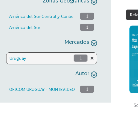
Zonas Geográficas
Rel
América del Sur-Central y Caribe
1
América del Sur
1
Mercados
Uruguay
1
Autor
OFICOM URUGUAY - MONTEVIDEO
1
So