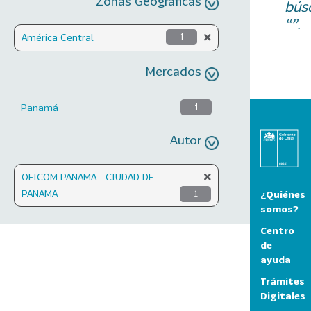
Zonas Geográficas
bús
“”.
América Central
1
Mercados
Panamá
1
Autor
OFICOM PANAMA - CIUDAD DE
PANAMA
1
¿Quiénes
somos?
Centro
de
ayuda
Trámites
Digitales