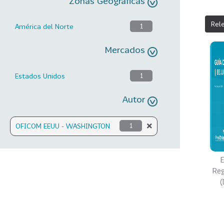
Zonas Geográficas
Rel
América del Norte
1
Mercados
Estados Unidos
1
Autor
OFICOM EEUU - WASHINGTON
1
E
Reg
(