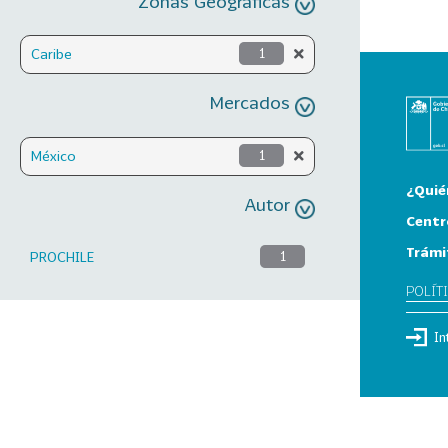
Zonas Geográficas
Caribe
1
Mercados
México
1
¿Quié
Autor
Centr
Trámi
PROCHILE
1
POLÍT
In