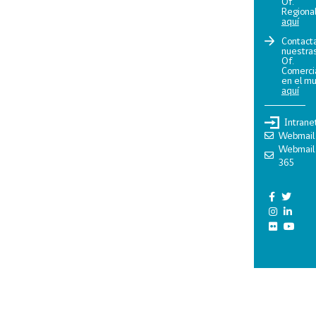
Of.
Regiona
aquí
Contact
nuestra
Of.
Comerci
en el m
aquí
Intrane
Webmail
Webmail
365