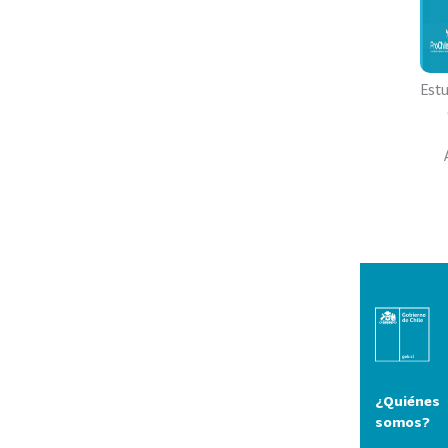
Est
¿Quiénes
somos?