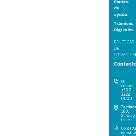
Centro
de
ayuda
Trámites
Digitales
POLÍTICAS
DE
PRIVACIDA
Contact
Of
central
+56 2
3322
0000
Teatino
180,
Santiago
Chile.
Contact
nuestra