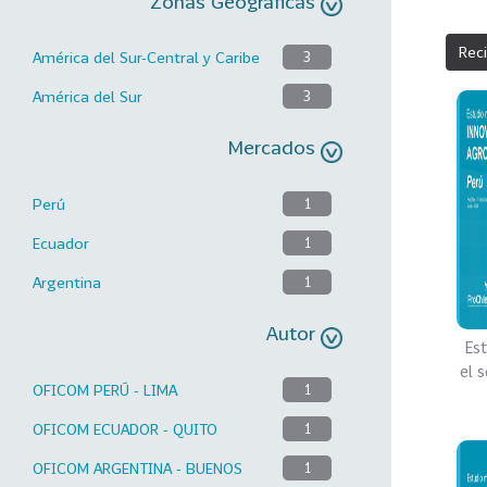
Zonas Geográficas
Rec
América del Sur-Central y Caribe
3
América del Sur
3
Mercados
Perú
1
Ecuador
1
Argentina
1
Autor
Es
el 
OFICOM PERÚ - LIMA
1
OFICOM ECUADOR - QUITO
1
OFICOM ARGENTINA - BUENOS
1