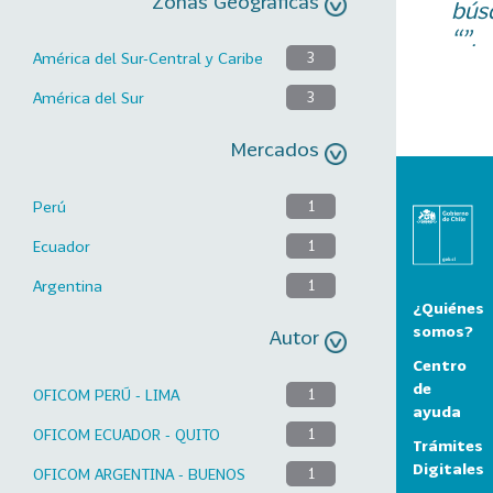
Zonas Geográficas
bús
“”.
América del Sur-Central y Caribe
3
América del Sur
3
Mercados
Perú
1
Ecuador
1
Argentina
1
¿Quiénes
somos?
Autor
Centro
de
OFICOM PERÚ - LIMA
1
ayuda
OFICOM ECUADOR - QUITO
1
Trámites
Digitales
OFICOM ARGENTINA - BUENOS
1