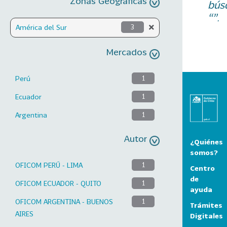
Zonas Geográficas
bús
“”.
América del Sur
3
Mercados
Perú
1
Ecuador
1
Argentina
1
Autor
¿Quiénes
somos?
OFICOM PERÚ - LIMA
1
Centro
de
OFICOM ECUADOR - QUITO
1
ayuda
OFICOM ARGENTINA - BUENOS
1
Trámites
AIRES
Digitales