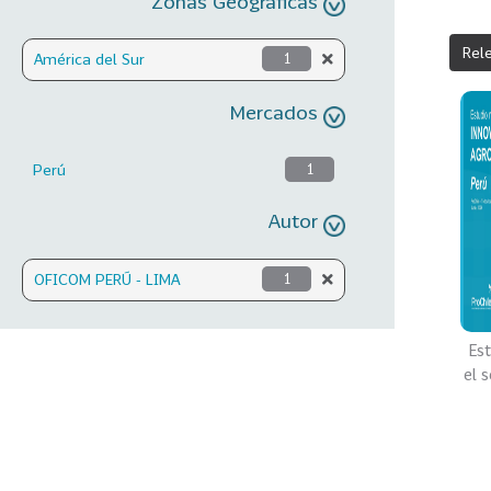
Zonas Geográficas
Rel
América del Sur
1
Mercados
Perú
1
Autor
OFICOM PERÚ - LIMA
1
Es
el 