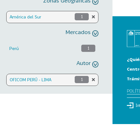
Zonas Geográficas
América del Sur
1
Mercados
Perú
1
¿Quié
Autor
Centr
Trámi
OFICOM PERÚ - LIMA
1
POLÍT
In