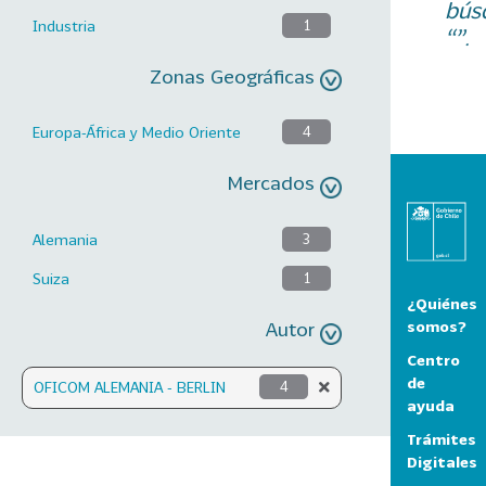
bús
Industria
1
“”.
Zonas Geográficas
Europa-África y Medio Oriente
4
Mercados
Alemania
3
Suiza
1
¿Quiénes
Autor
somos?
Centro
de
OFICOM ALEMANIA - BERLIN
4
ayuda
Trámites
Digitales