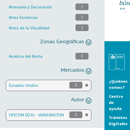
bús
Artesanía y Decoración
1
“”.
Artes Escénicas
1
Artes de la Visualidad
1
Zonas Geográficas
América del Norte
3
Mercados
¿Quiénes
Estados Unidos
3
somos?
Centro
Autor
de
ayuda
OFICOM EEUU - WASHINGTON
3
Trámites
Digitales