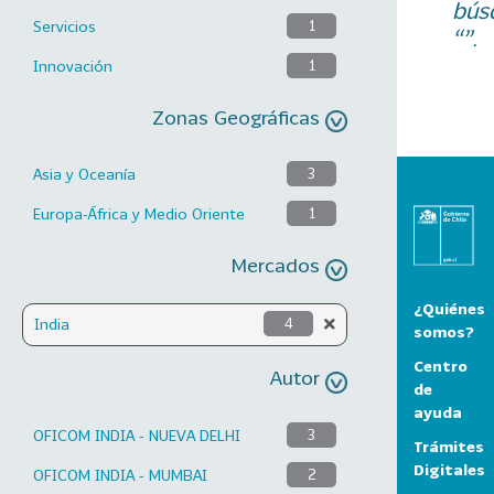
bús
Servicios
1
“”.
Innovación
1
Zonas Geográficas
Asia y Oceanía
3
Europa-África y Medio Oriente
1
Mercados
¿Quiénes
India
4
somos?
Centro
Autor
de
ayuda
OFICOM INDIA - NUEVA DELHI
3
Trámites
Digitales
OFICOM INDIA - MUMBAI
2