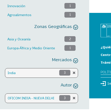
Innovación
1
Agroalimentos
1
Zonas Geográficas
Asia y Oceanía
2
¿Quié
Europa-África y Medio Oriente
1
Centr
Mercados
Trámi
POLÍT
India
3
In
Autor
OFICOM INDIA - NUEVA DELHI
3