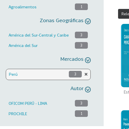
Agroalimentos
1
Rel
Zonas Geográficas
América del Sur-Central y Caribe
3
América del Sur
3
Mercados
Perú
3
Autor
Es
OFICOM PERÚ - LIMA
3
PROCHILE
1