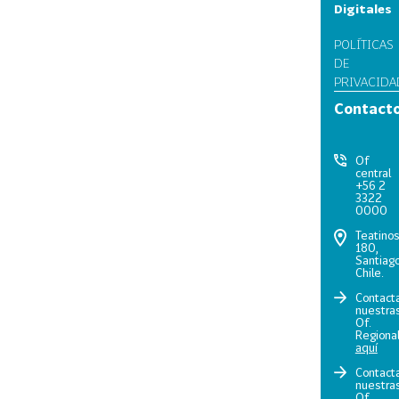
Digitales
POLÍTICAS
DE
PRIVACIDA
Contact
Of
central
+56 2
3322
0000
Teatino
180,
Santiago
Chile.
Contact
nuestra
Of.
Regiona
aquí
Contact
nuestra
Of.