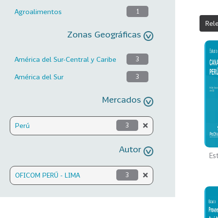
Agroalimentos
1
Rel
Zonas Geográficas
América del Sur-Central y Caribe
3
América del Sur
3
Mercados
Perú
3
Autor
Es
OFICOM PERÚ - LIMA
3