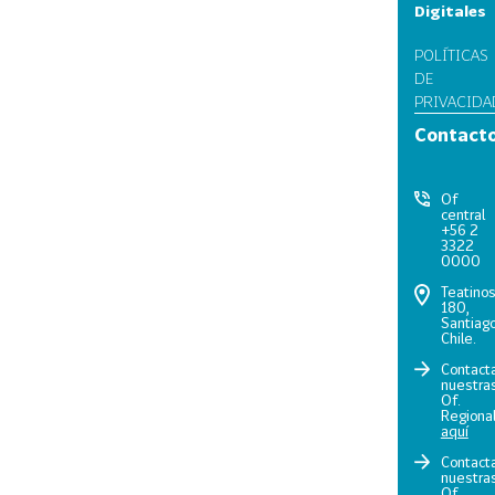
Digitales
POLÍTICAS
DE
PRIVACIDA
Contact
Of
central
+56 2
3322
0000
Teatino
180,
Santiago
Chile.
Contact
nuestra
Of.
Regiona
aquí
Contact
nuestra
Of.