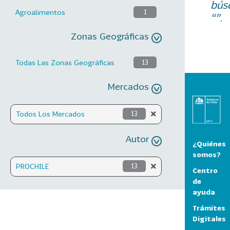
bús
Agroalimentos
1
“”.
Zonas Geográficas
Todas Las Zonas Geográficas
13
Mercados
Todos Los Mercados
13
Autor
¿Quiénes
somos?
PROCHILE
13
Centro
de
ayuda
Trámites
Digitales