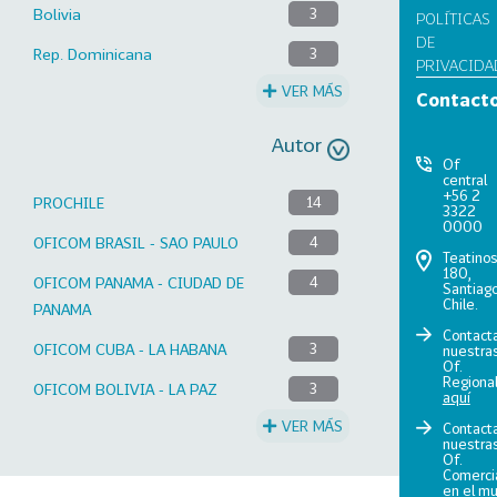
Bolivia
3
POLÍTICAS
DE
Rep. Dominicana
3
PRIVACIDA
VER MÁS
Contact
Autor
Of
central
+56 2
PROCHILE
14
3322
0000
OFICOM BRASIL - SAO PAULO
4
Teatino
180,
OFICOM PANAMA - CIUDAD DE
4
Santiago
Chile.
PANAMA
Contact
OFICOM CUBA - LA HABANA
3
nuestra
Of.
Regiona
OFICOM BOLIVIA - LA PAZ
3
aquí
VER MÁS
Contact
nuestra
Of.
Comerci
en el m