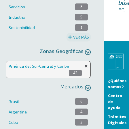
bús
Servicios
8
“”.
Industria
5
Sostenibilidad
1
VER MÁS
Zonas Geográficas
América del Sur-Central y Caribe
43
¿Quiénes
Mercados
somos?
Centro
de
Brasil
6
ayuda
Argentina
4
Trámites
Cuba
3
Digitales