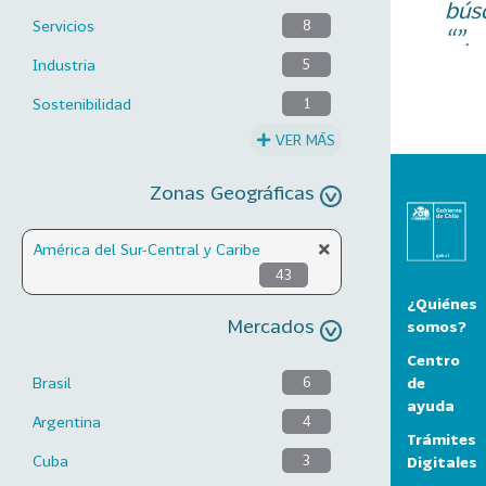
bús
Servicios
8
“”.
Industria
5
Sostenibilidad
1
VER MÁS
Zonas Geográficas
América del Sur-Central y Caribe
43
¿Quiénes
Mercados
somos?
Centro
de
Brasil
6
ayuda
Argentina
4
Trámites
Cuba
3
Digitales