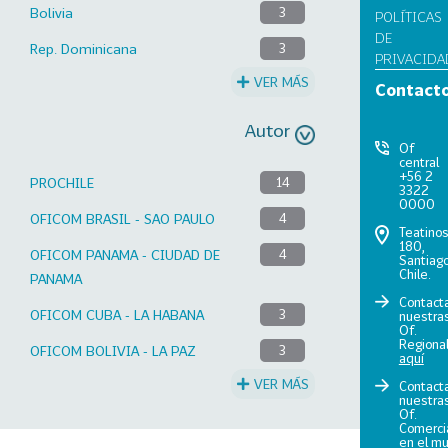
Bolivia
3
POLÍTICAS
DE
Rep. Dominicana
3
PRIVACIDA
VER MÁS
Contact
Autor
Of
central
+56 2
PROCHILE
14
3322
0000
OFICOM BRASIL - SAO PAULO
4
Teatino
180,
OFICOM PANAMA - CIUDAD DE
4
Santiago
Chile.
PANAMA
Contact
OFICOM CUBA - LA HABANA
3
nuestra
Of.
Regiona
OFICOM BOLIVIA - LA PAZ
3
aquí
VER MÁS
Contact
nuestra
Of.
Comerci
en el m