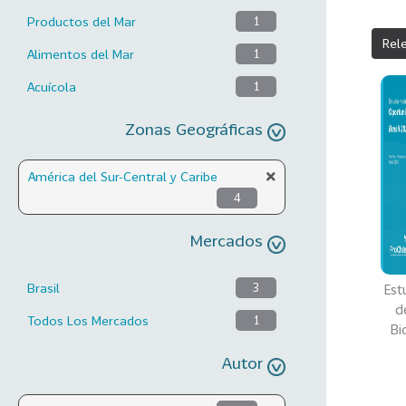
Productos del Mar
1
Rel
Alimentos del Mar
1
Acuícola
1
Zonas Geográficas
América del Sur-Central y Caribe
4
Mercados
Brasil
3
Est
d
Todos Los Mercados
1
Bi
Autor