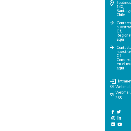
Teatino
180,
Santiago
Chile.
Contact
nuestra
Of.
Regiona
aquí
Contact
nuestra
Of.
Comerci
en el m
aquí
Intrane
Webmail
Webmail
365