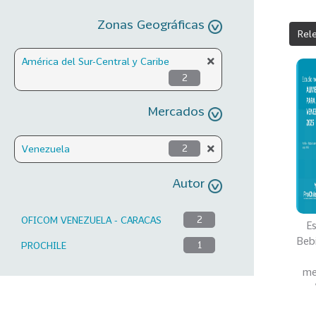
Zonas Geográficas
Rel
América del Sur-Central y Caribe
2
Mercados
Venezuela
2
Autor
OFICOM VENEZUELA - CARACAS
2
E
Beb
PROCHILE
1
me