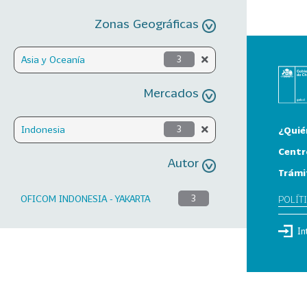
Zonas Geográficas
Asia y Oceanía
3
Mercados
Indonesia
3
¿Quié
Centr
Autor
Trámi
OFICOM INDONESIA - YAKARTA
3
POLÍT
In