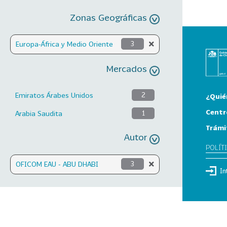
Zonas Geográficas
Europa-África y Medio Oriente
3
Mercados
Emiratos Árabes Unidos
2
¿Quié
Centr
Arabia Saudita
1
Trámi
Autor
POLÍT
OFICOM EAU - ABU DHABI
3
In